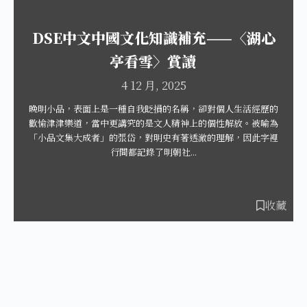
DSE中文中國文化知識補充——〈湖心
亭看雪〉賞讀
4 12 月, 2025
晚明小品，表面上是一種自我眨損的名稱，卻對個人生活經歷的
歡愉津津樂道，當中更講究的是文人精神上的個性解放。被喻為
「小品文集大成者」的張岱，對明史有著透澈的理解，因此字裡
行間都記錄了明朝社...
收藏