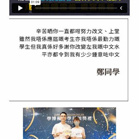
努力改文、上堂
好多謝你，好幸運遇到你咁用心
我唔係最勤力嘅
誠嘅老師。我試過好多補習而你
變左我嘅中文水
過咁多個補習老師入面最有心嘅老
少少鍾意咗中文
時會被你嘅熱誠同對中文嘅熱愛
有想搞好中文想學更多想了解
鄭同學