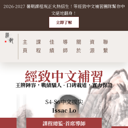
2026-2027 暑期課程現正火熱招生！等經致中文補習團隊幫你中
S
文絕地翻身！
k
i
立即了解
p
t
主
課
佳
導
關
資
聯
o
c
頁
程
績
師
於
源
繫
o
n
經致中文補習
t
e
王牌陣容，戰績驕人 · 口碑載道，實力保證
n
t
S4-S6中文拔尖
Issac Lo
課程總監·首席導師