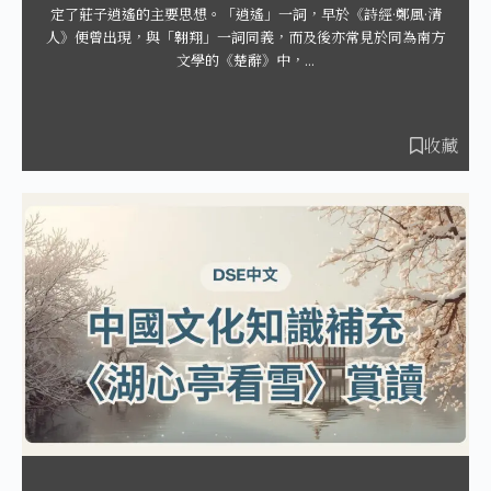
定了莊子逍遙的主要思想。「逍遙」一詞，早於《詩經·鄭風·清
人》便曾出現，與「翱翔」一詞同義，而及後亦常見於同為南方
文學的《楚辭》中，...
收藏