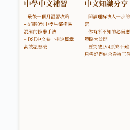
中學中文補習
中文知識分享
–
最後一個月溫習攻略
–
閲讀理解快人一步
–
6個90%中學生都極易
密
混淆的修辭手法
–
你有所不知的必備
–
DSE中文卷一指定篇章
策略大公開
高效溫習法
–
要突破LV4原來不難
只需記得綜合卷這三