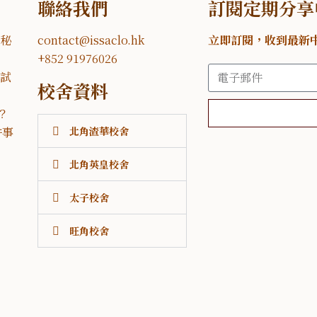
聯絡我們
訂閱定期分享
的秘
contact@issaclo.hk
立即訂閱，收到最新
+852 91976026
應試
校舍資料
？
件事
北角渣華校舍
北角英皇校舍
太子校舍
旺角校舍