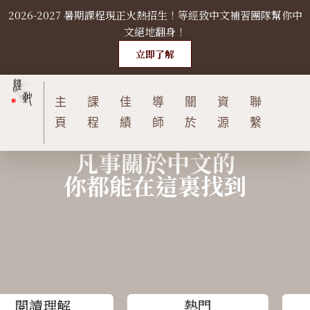
2026-2027 暑期課程現正火熱招生！等經致中文補習團隊幫你中
S
文絕地翻身！
k
i
立即了解
p
t
主
課
佳
導
關
資
聯
o
c
頁
程
績
師
於
源
繫
o
凡事關於中文的
n
你都能在這裏找到
t
e
n
t
閲讀理解
熱門