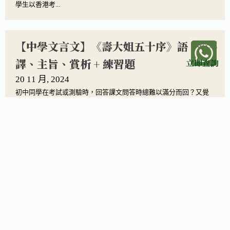
學生以香港考...
【中學文言文】《壽大姐五十序》語
收藏
譯、主旨、賞析 + 練習題
立即查詢
20 11 月, 2024
初中同學在考試或測驗時，回答課文問答時總難以滿分而回？又覺
得文言文甚難掌握？不知如何溫習？今天由學博小編與大家一起溫
習課文問答——中學時必學的文言文《壽大姐五十序》。全文語
譯、重點文言文字...
閱讀更多