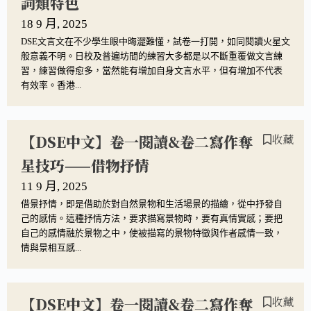
詞類特色
18 9 月, 2025
DSE文言文在不少學生眼中晦澀難懂，試卷一打開，如同閱讀火星文
般意義不明。日校及普遍坊間的練習大多都是以不斷重覆做文言練
習，練習做得愈多，當然能有增加自身文言水平，但有增加不代表
有效率。香港...
【DSE中文】卷一閱讀&卷二寫作奪
收藏
星技巧——借物抒情
11 9 月, 2025
借景抒情，即是借助於對自然景物和生活場景的描繪，從中抒發自
己的感情。這種抒情方法，要求描寫景物時，要有真情實感；要把
自己的感情融於景物之中，使被描寫的景物特徵與作者感情一致，
情與景相互感...
【DSE中文】卷一閱讀&卷二寫作奪
收藏