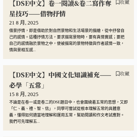
【DSE中文】卷一閱讀&卷二寫作奪
收藏
星技巧——借物抒情
21 8 月, 2025
借景抒情，即是借助於對自然景物和生活場景的描繪，從中抒發自
己的感情。這種抒情方法，要求描寫景物時，要有真情實感；要把
自己的感情融於景物之中，使被描寫的景物特徵與作者感情一致，
情與景相互感...
【DSE中文】中國文化知識補充——
收藏
必學「五常」
15 8 月, 2025
不論是在卷一或是卷二的DSE題目中，也會圍繞着五常的思想，又即
「仁、義、禮、智、信」，同學可嘗試從根本理解五常的具體意
義，懂得如何適當地理解和運用五常，幫助閱讀和作文考試應對。
我們可先理解五...