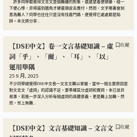
許多同學都覺得文言文是個難纏的對象，遠遠望着便頭暈，碰一
下便心悸，非得逼到牆角才硬着頭皮去應付。然而，文字哪裏會刻
意為難人？同學也往往只是沒有找着門路，便覺得它處處都是陷
阱。本文將分享...
【DSE中文】卷一文言基礎知識 – 虛
收藏
詞「乎」、「爾」、「耳」、「以」
運用舉隅
25 9 月, 2025
不少同學總覺得DSE中文卷一文言文難以掌握，當中一個主要原因是
對文言文「虛詞」的認識不足。要準確區分虛詞和實詞，本已並非
易事，若進一步深入分析每個虛詞的具體意義，更是難上加難。然
而，世上無難...
【DSE中文】文言基礎知識 – 文言文
收藏