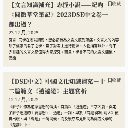
【文言知識補充】志怪小說——紀昀
收藏
《閱微草堂筆記》2023DSE中文卷一
都出過？
23 12 月, 2025
引言 同學在考試期間，想必都曾為文言文感到頭痛。文言文的內容
除了儒家的君子之學、臣子對君主進行勸諫、人物描寫以外，有不
少有趣的文言文都值得大家探究。而且，學會不同的文言文體後，
便能...
【DSE中文】中國文化知識補充－十
收藏
二篇範文《逍遙遊》主題賞析
12 12 月, 2025
《莊子》作為道家思想的傳播，首篇以「逍遙遊」三字名篇，奠定
了莊子逍遙的主要思想。「逍遙」一詞，早於《詩經·鄭風·清人》便
曾出現，與「翱翔」一詞同義，而及後亦常見於同為南方文學的
《楚辭》中，...