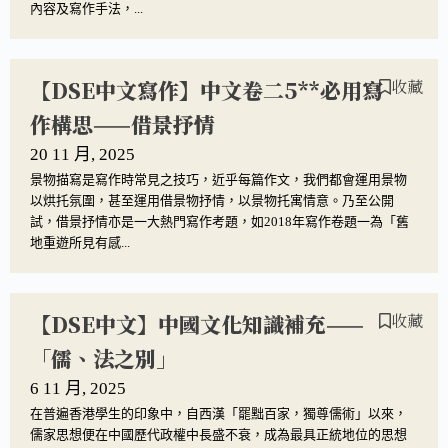
內容及寫作手法，...
【DSE中文寫作】中文卷二5**必用寫
收藏
作構思——借景抒情
20 11 月, 2025
景物描寫是寫作時常見之技巧，近乎每篇作文，我們都會運用景物
以烘托氛圍，甚至運用借景物抒情，以景物托寓情意。乃至公開
試，借景抒情亦是一大熱門寫作考題，如2018年寫作卷題一為「舊
地重遊所見有感...
【DSE中文】中國文化知識補充——
收藏
「儒、法之別」
6 11 月, 2025
在普遍香港學生的印象中，自西漢「罷黜百家，獨尊儒術」以來，
儒家思想便在中國歷代政權中長盛不衰，成為最具正統地位的思想