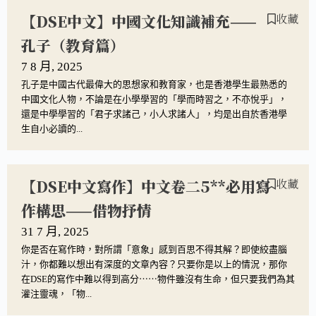
【DSE中文】中國文化知識補充——
收藏
孔子（教育篇）
7 8 月, 2025
孔子是中國古代最偉大的思想家和教育家，也是香港學生最熟悉的
中國文化人物，不論是在小學學習的「學而時習之，不亦悅乎」，
還是中學學習的「君子求諸己，小人求諸人」，均是出自於香港學
生自小必讀的...
【DSE中文寫作】中文卷二5**必用寫
收藏
作構思——借物抒情
31 7 月, 2025
你是否在寫作時，對所謂「意象」感到百思不得其解？即使絞盡腦
汁，你都難以想出有深度的文章內容？只要你是以上的情況，那你
在DSE的寫作中難以得到高分⋯⋯物件雖沒有生命，但只要我們為其
灌注靈魂，「物...