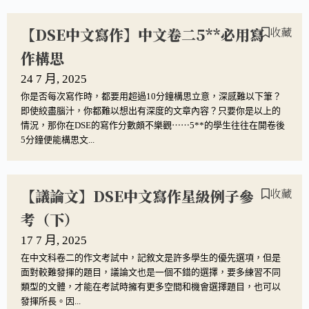
【DSE中文寫作】中文卷二5**必用寫
收藏
作構思
24 7 月, 2025
你是否每次寫作時，都要用超過10分鐘構思立意，深感難以下筆？
即使絞盡腦汁，你都難以想出有深度的文章內容？只要你是以上的
情況，那你在DSE的寫作分數頗不樂觀⋯⋯5**的學生往往在開卷後
5分鐘便能構思文...
【議論文】DSE中文寫作星級例子參
收藏
考（下）
17 7 月, 2025
在中文科卷二的作文考試中，記敘文是許多學生的優先選項，但是
面對較難發揮的題目，議論文也是一個不錯的選擇，要多練習不同
類型的文體，才能在考試時擁有更多空間和機會選擇題目，也可以
發揮所長。因...