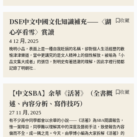
DSE中文中國文化知識補充——〈湖
收藏
心亭看雪〉賞讀
4 12 月, 2025
晚明小品，表面上是一種自我眨損的名稱，卻對個人生活經歷的歡
愉津津樂道，當中更講究的是文人精神上的個性解放。被喻為「小
品文集大成者」的張岱，對明史有著透澈的理解，因此字裡行間都
記錄了明朝社...
【中文SBA】余華《活著》（全書概
收藏
述、內容分析、寫作技巧）
27 11 月, 2025
有不少高中同學都會以余華的小說——《活著》為SBA閱讀報告，
惟一葉障目，同學難以理解其中的深度及藝術手法，致使報告內容
偏而不全，成一隅之見。今天，由學博小編為大家拆解《活著》的