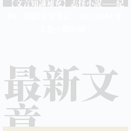
【文言知識補充】志怪小說——紀
昀《閱微草堂筆記》2023DSE中
文卷一都出過？
最新文
章