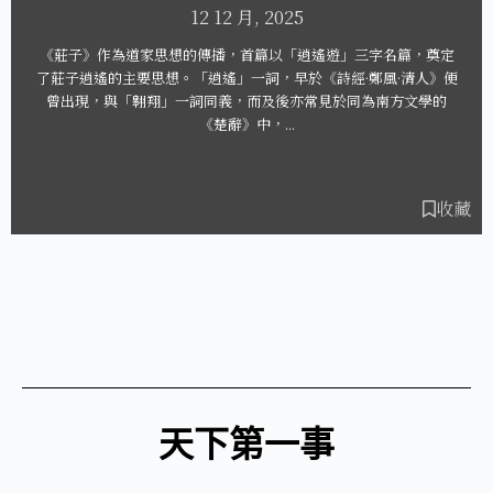
4 12 月, 2025
奠定
晚明小品，表面上是一種自我眨損的名稱，卻對個人生活
》便
愉津津樂道，當中更講究的是文人精神上的個性解放。被
的
品文集大成者」的張岱，對明史有著透澈的理解，因此字
記錄了明朝社...
收藏
天下第一事