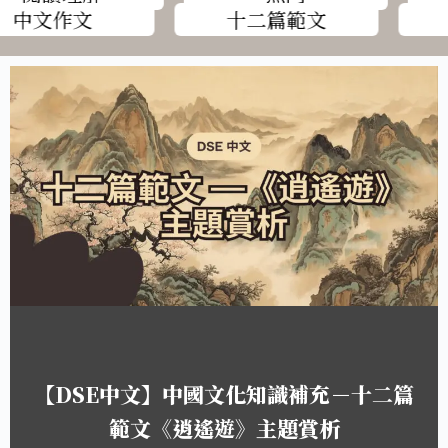
中文作文
十二篇範文
篇
DSE中文中國文化知識補充——〈
看雪〉賞讀