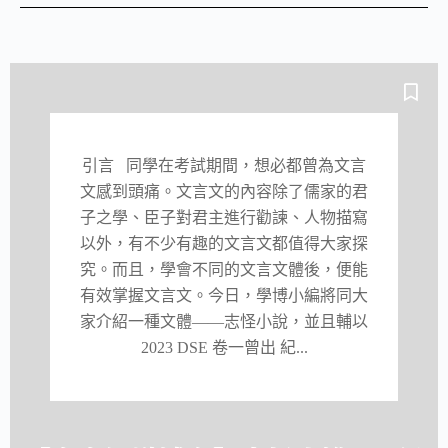
引言 同學在考試期間，想必都曾為文言
文感到頭痛。文言文的內容除了儒家的君
子之學、臣子對君主進行勸諫、人物描寫
以外，有不少有趣的文言文都值得大家探
究。而且，學會不同的文言文體後，便能
有效掌握文言文。今日，學博小編將同大
家介紹一種文體——志怪小說，並且輔以
2023 DSE 卷一曾出 紀...