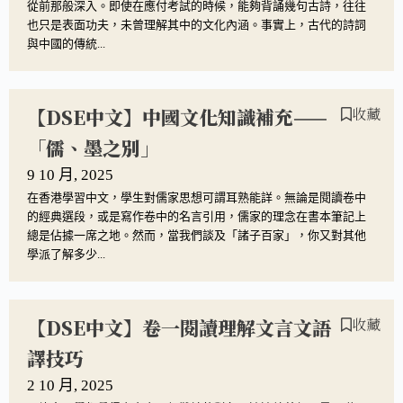
從前那般深入。即使在應付考試的時候，能夠背誦幾句古詩，往往
也只是表面功夫，未曾理解其中的文化內涵。事實上，古代的詩詞
與中國的傳統...
【DSE中文】中國文化知識補充——
收藏
「儒、墨之別」
9 10 月, 2025
在香港學習中文，學生對儒家思想可謂耳熟能詳。無論是閱讀卷中
的經典選段，或是寫作卷中的名言引用，儒家的理念在書本筆記上
總是佔據一席之地。然而，當我們談及「諸子百家」，你又對其他
學派了解多少...
【DSE中文】卷一閱讀理解文言文語
收藏
譯技巧
2 10 月, 2025