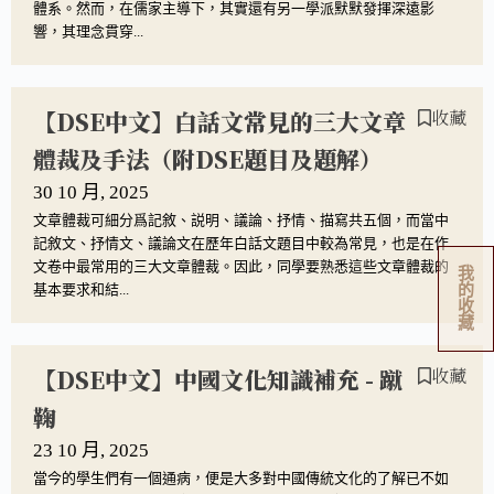
體系。然而，在儒家主導下，其實還有另一學派默默發揮深遠影
響，其理念貫穿...
【DSE中文】白話文常見的三大文章
收藏
體裁及手法（附DSE題目及題解）
30 10 月, 2025
文章體裁可細分爲記敘、説明、議論、抒情、描寫共五個，而當中
記敘文、抒情文、議論文在歷年白話文題目中較為常見，也是在作
文卷中最常用的三大文章體裁。因此，同學要熟悉這些文章體裁的
我
的
基本要求和結...
收
藏
【DSE中文】中國文化知識補充 - 蹴
收藏
鞠
23 10 月, 2025
當今的學生們有一個通病，便是大多對中國傳統文化的了解已不如