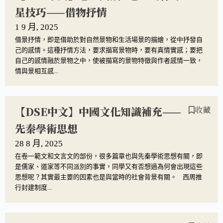
星技巧——借物抒情
1 9 月, 2025
借景抒情，即是借助於對自然景物和生活場景的描繪，從中抒發自
己的感情。這種抒情方法，要求描寫景物時，要有真情實感；要把
自己的感情融於景物之中，使被描寫的景物特徵與作者感情一致，
情與景相互感...
【DSE中文】中國文化知識補充——
收藏
先秦學術思想
28 8 月, 2025
在卷一範文和文言文的部份，很多篇章也與先秦學術思想有關，即
是儒家、道家等不同派別的事實，同學又有否想過為何會出現這些
思想呢？其實最主要的因素也是與當時的社會背景有關。 西周推
行封建制度...