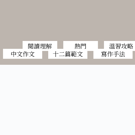
閲讀理解
熱門
溫習攻略
中文作文
十二篇範文
寫作手法