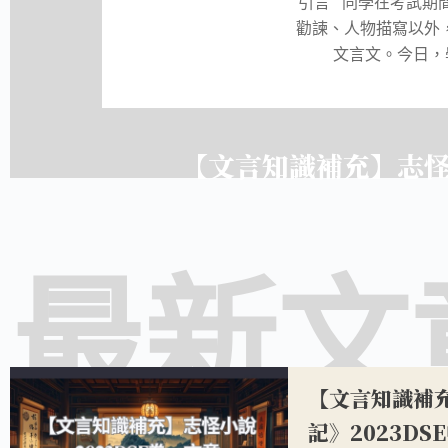
引言 同學在考試期
勸諫、人物描寫以外
文言文。今日，學
【文言知識補充】志怪
最新文
【文言知識補
記》2023D