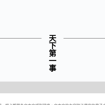
天
下
第
一
事