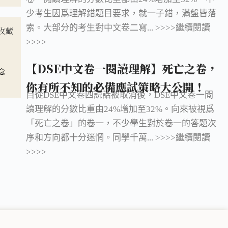
少考生因爲理解錯題目要求，就一子錯，滿盤皆落
索。大部分的考生對中文卷二寫... >>>>繼續閱讀
收藏
>>>>
【DSE中文卷一閱讀理解】死亡之卷，
念
你有所不知的必備應試策略大公開！
自從DSE中文卷四説話被取消後，DSE中文卷一閲
讀理解的分數比重由24%增加至32%。向來被視爲
「死亡之卷」的卷一，不少學生對於卷一的答題次
序和方向都十分迷惘。同學千萬... >>>>繼續閱讀
>>>>