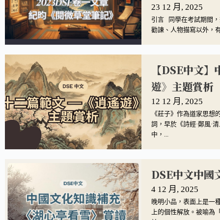
23 12 月, 2025
引言 同學在考試期間
勸諫、人物描寫以外，有
【DSE中文
遊》主題賞析
12 12 月, 2025
《莊子》作為道家思想
詞，早於《詩經·鄭風·
中，...
DSE中文中
4 12 月, 2025
晚明小品，表面上是一
上的個性解放。被喻為