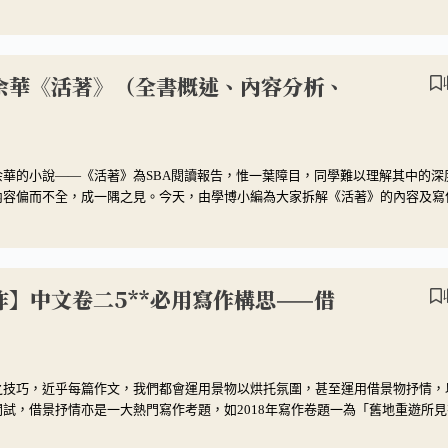
】余華《活著》（全書概述、內容分析、
華的小說——《活著》為SBA閱讀報告，惟一葉障目，同學難以理解其中的深
內容偏而不全，成一隅之見。今天，由學博小編為大家拆解《活著》的內容及寫
作】中文卷二5**必用寫作構思——借
之技巧，近乎每篇作文，我們都會運用景物以烘托氛圍，甚至運用借景物抒情，
試，借景抒情亦是一大熱門寫作考題，如2018年寫作卷題一為「舊地重遊所見