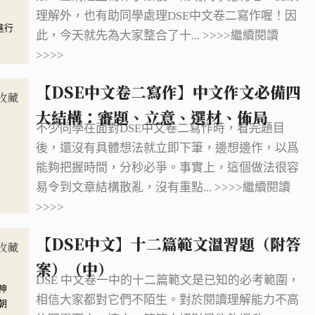
理解外，也有助同學處理DSE中文卷二寫作喔！因
進行
此，今天就先為大家整合了十... >>>>繼續閱讀
>>>>
【DSE中文卷二寫作】中文作文必備四
收藏
大結構：審題、立意、選材、佈局
不少同學在面對DSE中文卷二寫作時，看完題目
後，還沒有具體想法就立即下筆，邊想邊作，以爲
能夠把握時間，分秒必爭。事實上，這個做法很容
》
易令到文章結構散亂，沒有重點... >>>>繼續閱讀
>>>>
【DSE中文】十二篇範文溫習題（附答
收藏
案）（中）
DSE 中文卷一中的十二篇範文是已知的必考範圍，
神
相信大家都對它們不陌生。對於閱讀理解能力不高
朝