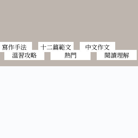
寫作手法
十二篇範文
中文作文
溫習攻略
熱門
閲讀理解