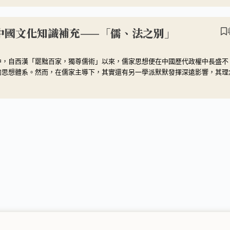
】中國文化知識補充——「儒、法之別」
中，自西漢「罷黜百家，獨尊儒術」以來，儒家思想便在中國歷代政權中長盛不
的思想體系。然而，在儒家主導下，其實還有另一學派默默發揮深遠影響，其理