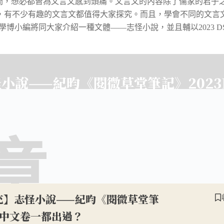
間，想必都曾為文言文感到頭痛。文言文的內容除了儒家的君子
，有不少有趣的文言文都值得大家探究。而且，學會不同的文言
博小編將同大家介紹一種文體——志怪小說，並且輔以2023 DSE 
小說——紀昀《閱微草堂筆記》2023
章
充】志怪小說——紀昀《閱微草堂筆
SE中文卷一都出過？