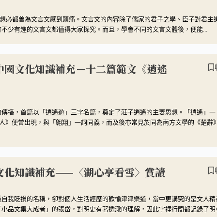
，想必都曾為文言文感到頭痛。文言文的內容除了儒家的君子之學、臣子對君主
不少有趣的文言文都值得大家探究。而且，學會不同的文言文體後，便能...
】中國文化知識補充－十二篇範文《逍遙
的傳播，首篇以「逍遙遊」三字名篇，奠定了莊子逍遙的主要思想。「逍遙」一
清人》便曾出現，與「翱翔」一詞同義，而及後亦常見於同為南方文學的《楚辭
國文化知識補充——〈湖心亭看雪〉賞讀
種自我眨損的名稱，卻對個人生活經歷的歡愉津津樂道，當中更講究的是文人精
「小品文集大成者」的張岱，對明史有著透澈的理解，因此字裡行間都記錄了明