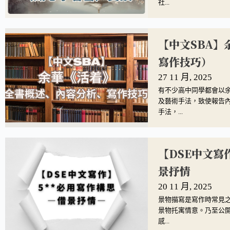
社...
【中文SBA
寫作技巧）
27 11 月, 2025
有不少高中同學都會以余
及藝術手法，致使報告
手法，...
【DSE中文寫
景抒情
20 11 月, 2025
景物描寫是寫作時常見
景物托寓情意。乃至公開
感...