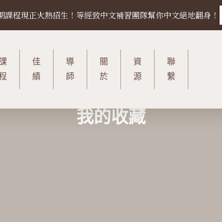
27 暑期課程現正火熱招生！等經致中文補習團隊幫你中文絕地翻身！
課
佳
導
關
資
聯
程
績
師
於
源
繫
我的收藏