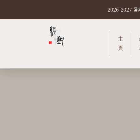
S
2026-20
k
i
p
t
主
o
頁
c
o
n
t
e
n
t