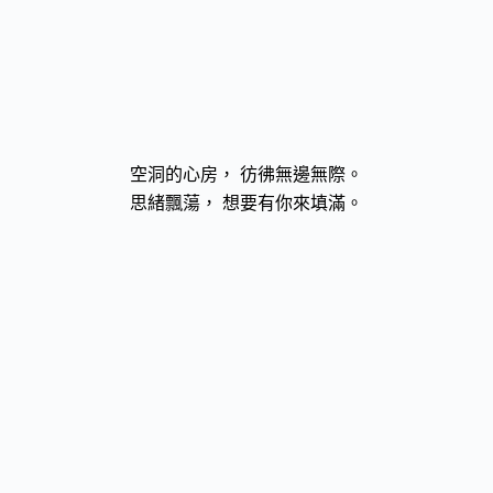
空洞的心房， 彷彿無邊無際。
思緒飄蕩， 想要有你來填滿。