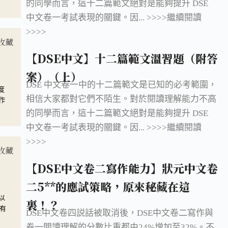
的同學而言，這十二篇範文絕對是能夠提升 DSE
中文卷一考試表現的關鍵。因... >>>>繼續閱讀
>>>>
收藏
【DSE中文】十二篇範文溫習題（附答
案）（上）
DSE 中文卷一中的十二篇範文是已知的必考範圍，
度
相信大家都對它們不陌生。對於閱讀理解能力不高
作
的同學而言，這十二篇範文絕對是能夠提升 DSE
中文卷一考試表現的關鍵。因... >>>>繼續閱讀
>>>>
收藏
【DSE中文卷二寫作能力】狀元中文卷
二5**的應試策略，原來秘藏在這
以
裏！？
有
DSE中文卷四説話被取消後，DSE中文卷二寫作與
卷一閲讀理解的分數比重都由24%增加至32%。不