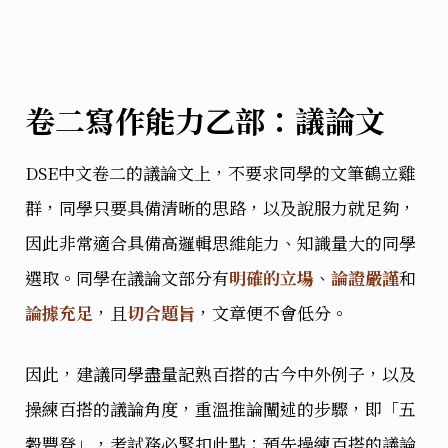
卷二寫作能力乙部：議論文
DSE中文卷二的議論文上，不要求同學的文筆鶴立雞
群，同學只要具備清晰的思路，以及說服力就足夠，
因此非常適合具備高邏輯思維能力、知識量大的同學
選取。同學在議論文部分有
明確的立場
、
論證嚴謹
和
論據充足
，且
切合題旨
，文章便不會低分。
因此，建議同學盡量記熟百搭的古今中外例子，以及
操練百搭的議論角度，重溫推論闡述的步驟，即「五
穀豐登」，考試務必緊扣此點；預先操練百搭的議論