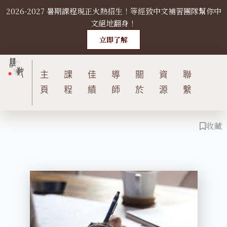
2026-2027 暑期課程現正火熱招生！等經致中文補習團隊幫你中
S
文絕地翻身！
k
i
立即了解
p
t
主
課
佳
導
關
資
聯
o
c
頁
程
績
師
於
源
繫
o
n
收藏
t
e
n
t