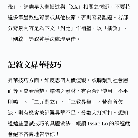
後」，請盡早入題描述與「XX」相關之情節，不要花
過多筆墨敘述背景或其他枝節，否則容易離題。若部
分背景內容是為下文「對比」作補墊，以「插敘」、
「倒敘」等叙述手法處理更佳。
記敘文昇華技巧
昇華技巧方面，如反思個人價值觀，或聯繫到社會層
面等。查看清楚，準備之素材，有否合理使用「不平
則鳴」、「二元對立」、「三教昇華」，若有所欠
缺，則有機會被評爲昇華不足，分數大打折扣。想知
道這些應試技巧的具體做法，報讀 Issac Lo 的課程就
會絕不吝嗇地告訴你！