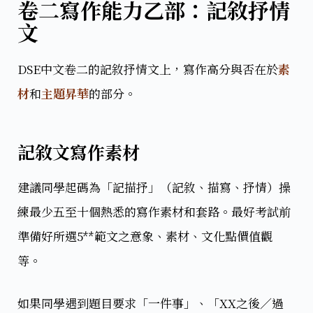
卷二寫作能力乙部：記敘抒情
文
DSE中文卷二的記敘抒情文上，寫作高分與否在於
素
材
和
主題昇華
的部分。
記敘文寫作素材
建議同學起碼為「記描抒」（記敘、描寫、抒情）操
練最少五至十個熱悉的寫作素材和套路。最好考試前
準備好所選5**範文之意象、素材、文化點價值觀
等。
如果同學遇到題目要求「一件事」、「XX之後／過