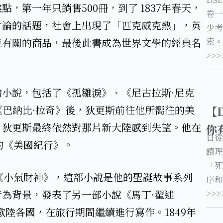
，第一年只銷售500冊，到了 1837年春天，
卷一
討論的話題，社會上出現了「匹克威克熱」，英
少考
索。
克有關的商品，最後此書成為世界文學的經典名
>>>
的小說，包括了《孤雛淚》、《尼古拉斯·尼克
《巴納比·拉奇》後，狄更斯前往他所嚮往的美
【
，狄更斯最終依然對那片新大陸感到失望。他在
你
自從
的《美國紀行》。​
讀理
「死
說《小氣財神》，這部小說是他的聖誕故事系列
序和
>>>
為背景，發表了另一部小說《馬丁·翟述
了歐陸各國，在旅行期間繼續進行寫作。1849年