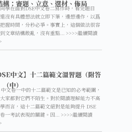
結構：審題、立意、選材、佈局
同學在面對DSE中文卷二寫作時，看完題目
還沒有具體想法就立即下筆，邊想邊作，以爲
把握時間，分秒必爭。事實上，這個做法很容
到文章結構散亂，沒有重點... >>>>繼續閱讀
>
DSE中文】十二篇範文溫習題（附答
）（中）
E 中文卷一中的十二篇範文是已知的必考範圍，
大家都對它們不陌生。對於閱讀理解能力不高
學而言，這十二篇範文絕對是能夠提升 DSE
卷一考試表現的關鍵。因... >>>>繼續閱讀
>