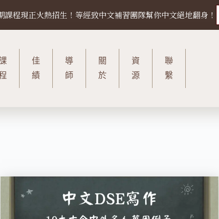
27 暑期課程現正火熱招生！等經致中文補習團隊幫你中文絕地翻身！
課
佳
導
關
資
聯
程
績
師
於
源
繫