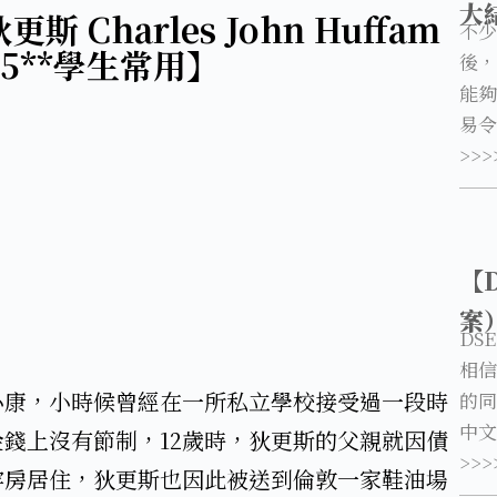
大
 Charles John Huffam
不少
0)【5**學生常用】
後，
能夠
易令
>>>
【
案
DS
相信
境小康，小時候曾經在一所私立學校接受過一段時
的同
中文
錢上沒有節制，12歲時，狄更斯的父親就因債
>>>
牢房居住，狄更斯也因此被送到倫敦一家鞋油場