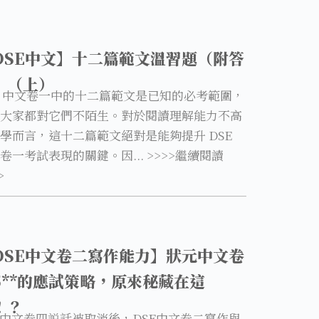
DSE中文】十二篇範文溫習題（附答
）（上）
E 中文卷一中的十二篇範文是已知的必考範圍，
大家都對它們不陌生。對於閱讀理解能力不高
學而言，這十二篇範文絕對是能夠提升 DSE
卷一考試表現的關鍵。因... >>>>繼續閱讀
>
DSE中文卷二寫作能力】狀元中文卷
5**的應試策略，原來秘藏在這
！？
E中文卷四説話被取消後，DSE中文卷二寫作與