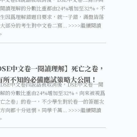
閲讀理解的分數比重都由24%增加至32%。不
生因爲理解錯題目要求，就一子錯，滿盤皆落
大部分的考生對中文卷二寫... >>>>繼續閱讀
>
DSE中文卷一閱讀理解】死亡之卷，
有所不知的必備應試策略大公開！
DSE中文卷四説話被取消後，DSE中文卷一閲
解的分數比重由24%增加至32%。向來被視爲
亡之卷」的卷一，不少學生對於卷一的答題次
方向都十分迷惘。同學千萬... >>>>繼續閱讀
>