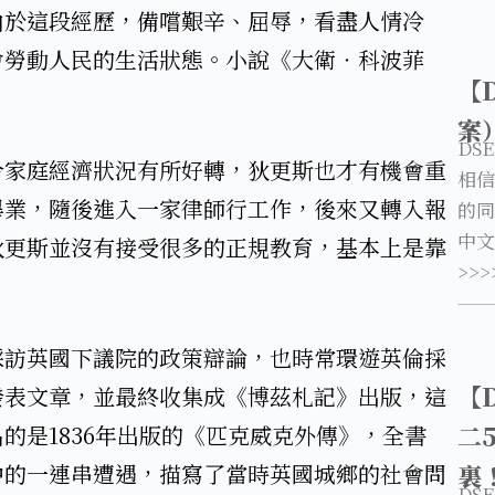
由於這段經歷，備嚐艱辛、屈辱，看盡人情冷
會勞動人民的生活狀態。小說《大衛‧科波菲
【
​
案
DS
令家庭經濟狀況有所好轉，狄更斯也才有機會重
相信
畢業，隨後進入一家律師行工作，後來又轉入報
的同
中文
狄更斯並沒有接受很多的正規教育，基本上是靠
>>>
採訪英國下議院的政策辯論，也時常環遊英倫採
【
發表文章，並最終收集成《博茲札記》出版，這
的是1836年出版的《匹克威克外傳》，全書
二
中的一連串遭遇，描寫了當時英國城鄉的社會問
裏
DS