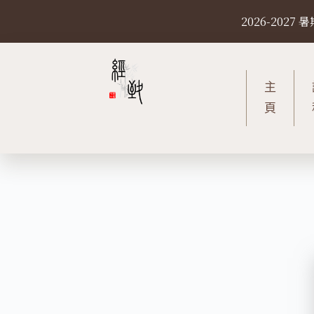
S
2026-20
k
i
p
t
主
o
頁
c
o
n
t
e
n
t