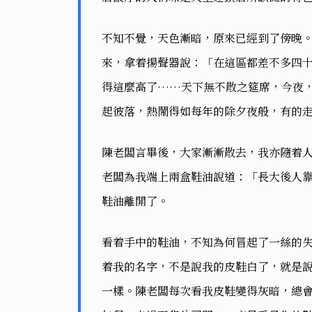
不知不覺，天色漸暗，原來已經到了傍晚
來，拿着揚聲器說：「在這區都差不多四
得這麼高了……天下無不散之筵席，今夜
起彼落，熱鬧得如每年的除夕夜般，有的走
陳老闆言畢後，大家漸漸散去，我亦隨着
老闆為我端上兩盒鞋油說道：「長大後人
鞋油離開了。​
看着手中的鞋油，不知為何冒起了一絲的
着我的名字，不是說我的皮鞋白了，就是
一樣。陳老闆每次看我皮鞋變得灰暗，總