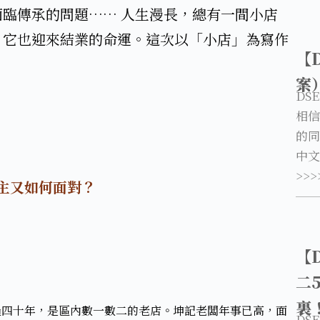
臨傳承的問題…… 人生漫長，總有一間小店
，它也迎來結業的命運。這次以「小店」為寫作
【
案
DS
相信
的同
中文
>>>
主又如何面對？​
【
二
裏
過四十年，是區內數一數二的老店。坤記老闆年事已高，面
DS