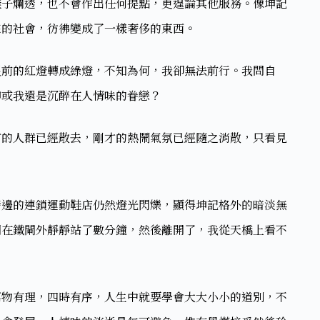
鞋子爛透，也不會作出任何提點，更遑論其他服務。像坤記
的社會，彷彿變成了一樣奢侈的東西。​
眼前的紅燈轉成綠燈，不知為何，我卻無法前行。我問自
或我還是沉醉在人情味的眷戀？​
有的人群已經散去，剛才的熱鬧氣氛已經隨之消散，只看見
​
旁邊的連鎖運動鞋店仍然燈光閃爍，顯得坤記格外的暗淡無
闆在鐵閘外靜靜站了數分鐘，然後離開了，我從天橋上看不
​
萬物有理，四時有序，人生中就要學會大大小小的道別，不