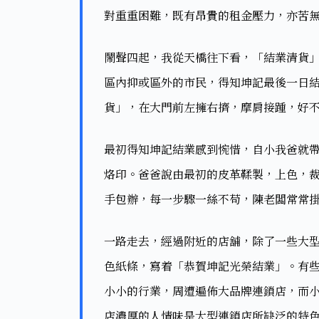
對重重困難，既有昂貴的租金壓力，亦苦無
鬧聲四起，我從天橋往下看，「結業清貨
區內抑或區外的市民，得知坤記最後一日
貨」，在大門前左擁右擠，摩肩接踵，好不
最初得知坤記結業感到惋惜，自小我爸就
烙印。爸爸說由最初的皮革鞣製，上色，
手包辦，每一步驟一絲不苟，陳老闆常常掛
一路走去，經過附近的店舖，除了一些大
色紙條，寫着「恭賀坤記光榮結業」。有
小小的行業，周遭遍佈大品牌連鎖店，而
店濃厚的人情味是大型連鎖店所缺泛的特色