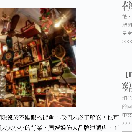
大
不少
後，
能夠
易令
>>>
【
案
DS
相信
的同
中文
店隱沒於不顯眼的街角，我們未必了解它，也可
>>>
斷大大小小的行業，周遭遍佈大品牌連鎖店，而