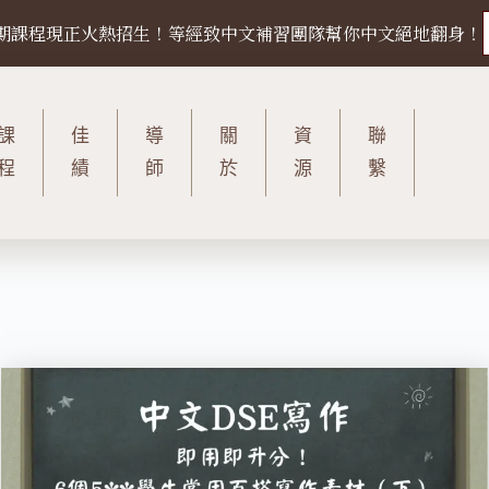
27 暑期課程現正火熱招生！等經致中文補習團隊幫你中文絕地翻身！
課
佳
導
關
資
聯
程
績
師
於
源
繫