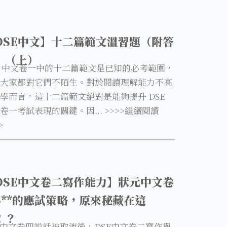
DSE中文】十二篇範文溫習題（附答
）（上）
E 中文卷一中的十二篇範文是已知的必考範圍，
大家都對它們不陌生。對於閱讀理解能力不高
學而言，這十二篇範文絕對是能夠提升 DSE
卷一考試表現的關鍵。因... >>>>繼續閱讀
>
DSE中文卷二寫作能力】狀元中文卷
5**的應試策略，原來秘藏在這
！？
E中文卷四説話被取消後，DSE中文卷二寫作與