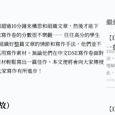
繼
用超過10分鐘來構思和組織文章，然後才能下
E寫作卷的分數很不樂觀⋯⋯ 往往高分的學生
【
和組織好整篇文章的情節和寫作手法，他們並不
一
DS
用寫作素材。無論他們在中文DSE寫作卷面對
法。
素材輕鬆寫出一篇佳作。本文便將會向大家傳授
理解
大家寫作有所進步！
此，
>>>
）​
【