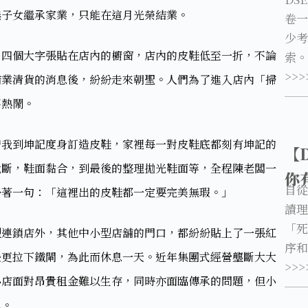
子女繼承家業，只能在這月光榮結業。​
卷一
少考
」四個大字張貼在店內的櫥窗，店內的皮鞋低至一折，不論
索。
>>>
結業清貨的消息後，紛紛走來朝聖。人們為了進入店內「掃
熱鬧。​
帶我到坤記度身訂造皮鞋，家裡每一對皮鞋底都刻有坤記的
【
裁斷，鞋面黏合，到最後的整理拋光鞋面等，全程陳老闆一
你
自從
著一句：「這裡出的皮鞋都一定要完美無瑕。」​
讀理
「死
型連鎖店外，其他中小型店舖的門口，都紛紛貼上了一張紅
序和
些更拉下鐵閘，為此而休息一天。近年集團式經營壟斷大大
>>>
小店面對昂貴租金難以生存，同時亦面臨傳承的問題，但小
。​