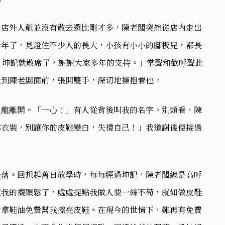
。店外人龍並沒有散去還比剛才多，陳老闆突然從店內走出
十年了，見證住不少人的長大，小孩有小小的腳板兒，都長
，坤記就散席了，謝謝大家多年的支持。」掌聲和歡呼聲此
到陳老闆面前，張開雙手，深切地擁抱着他。​
人龍離開。「一心！」有人從背後叫我的名字。別頭看，陳
靠衣裝，別讓你的皮鞋變白，失禮自己！」我道謝後便接過
失落。回想起舊日放學時，每每經過坤記，陳老闆總是高呼
說我的襪頭鬆了，處處提點我做人要一絲不苟，就如做皮鞋
會拿鞋油免費幫我擦亮皮鞋。在現今的世情下，難再有免費