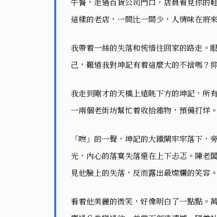
午餐，走過百貨公司門口，店員看見你的
這樣的老店，一間比一間少，人情味在將來
我帶着一絲的失落和惋惜往回家的路走。
己，難道我對坤記有着這麼大的不捨嗎？抑
我走到剛才的天橋上遠眺下方的坤記，所
一兩個老街坊幫忙着收拾雜物，預備打烊。
「嚓」的一聲，坤記的大鐵閘牢牢落下，
光，內心的落寞失落還在上下忐忑。陳老
見他臉上的失落，反而露出最燦爛的笑容。
看着他美麗的微笑，好像明白了一點點。