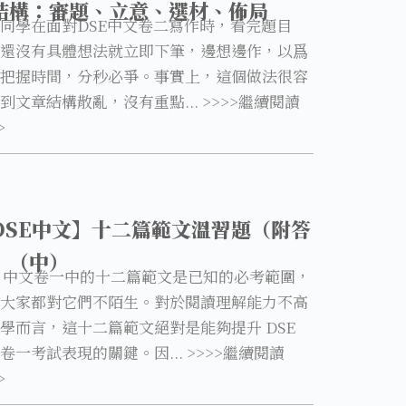
結構：審題、立意、選材、佈局
同學在面對DSE中文卷二寫作時，看完題目
還沒有具體想法就立即下筆，邊想邊作，以爲
把握時間，分秒必爭。事實上，這個做法很容
到文章結構散亂，沒有重點... >>>>繼續閱讀
>
DSE中文】十二篇範文溫習題（附答
）（中）
E 中文卷一中的十二篇範文是已知的必考範圍，
大家都對它們不陌生。對於閱讀理解能力不高
學而言，這十二篇範文絕對是能夠提升 DSE
卷一考試表現的關鍵。因... >>>>繼續閱讀
>