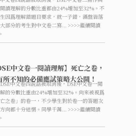
閲讀理解的分數比重都由24%增加至32%。不
生因爲理解錯題目要求，就一子錯，滿盤皆落
大部分的考生對中文卷二寫... >>>>繼續閱讀
>
DSE中文卷一閱讀理解】死亡之卷，
有所不知的必備應試策略大公開！
DSE中文卷四説話被取消後，DSE中文卷一閲
解的分數比重由24%增加至32%。向來被視爲
亡之卷」的卷一，不少學生對於卷一的答題次
方向都十分迷惘。同學千萬... >>>>繼續閱讀
>