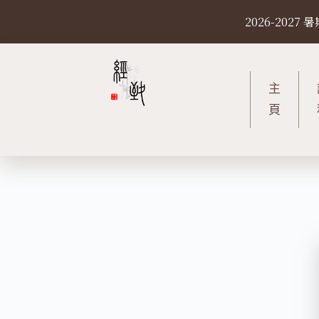
S
2026-20
k
i
p
t
主
o
頁
c
o
n
t
e
n
t