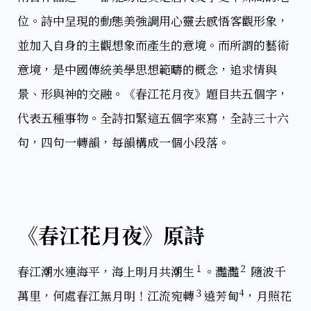
位。詩中呈現的動態美強調用心靈去感悟客觀形象，
並加入自身的主觀想象而產生的意境。而所謂的藝術
意境，是中國傳統美學思想範疇的概念，追求情與
景、形與神的交融。《春江花月夜》題目共五個字，
代表五種事物。全詩扣緊這五個字來寫，全詩三十六
句，四句一轉韻，每韻構成一個小段落。
《春江花月夜》原詩
１
２
春江潮水連海平，海上明月共潮生
。灩灩
隨波千
３
4
萬里，何處春江無月明！江流宛轉
遶芳甸
，月照花