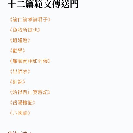
十二篇範文傳送門
《論仁論孝論君子》
《魚我所欲也》
《逍遙遊》
《勸學》
《廉頗藺相如列傳》
《出師表》
《師說》
《始得西山宴遊記》
《岳陽樓記》
《六國論》