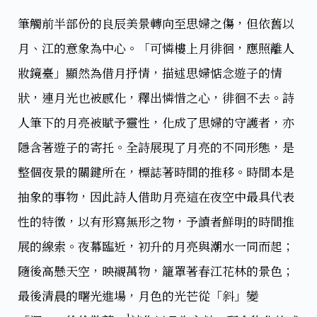
筆觸前半部份的良辰美景轉向至思婦之傷，但依舊以
月、江的意象為中心。「可憐樓上月徘徊，應照離人
妝鏡臺」顯然為借月抒情，描述思婦惦念遊子的情
狀，連月光也被感化，釋出憐惜之心，徘徊不去。詩
人筆下的月亮被賦予靈性，化成了思婦的守護者，亦
隱含著遊子的寄托。全詩展現了月亮的不同形態，是
整個夜景的關鍵所在，標誌著時間的推移。時間本是
抽象的事物，因此詩人借助月亮這在夜空中最具代表
性的特徵，以有形寫無形之物，予讀者鮮明的時間推
展的線索。夜幕臨近，初升的月亮與潮水一同而起；
隨後高懸天空，映襯萬物，籠罩著春江花林的景色；
最後清晨的曙光進場，月色的光芒從「斜」變
1