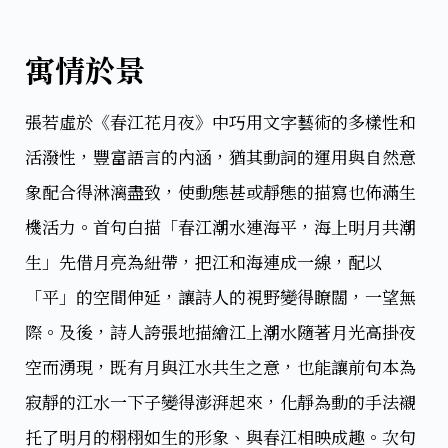
寓情於景
張若虛於《春江花月夜》中巧用文字藝術的多樣性和
活潑性，豐富語言的內涵，猶其動詞的運用與自然意
象配合得淋漓盡致，使動態甚或靜態的描寫也佈滿生
機活力。首句白描「春江潮水連海平，海上明月共潮
生」先借月亮為紐帶，把江和海連成一線，配以
「平」的空間伸延，讓詩人的視野變得瞭闊，一望無
際。及後，詩人誇張地描繪江上潮水隨著月光高掛夜
空而湧現，既有月與江水共生之意，也能讓前句本為
寂靜的江水一下子變得澎湃起來，化靜為動的手法襯
托了明月的栩栩如生的形象、與春江相映成趣。次句