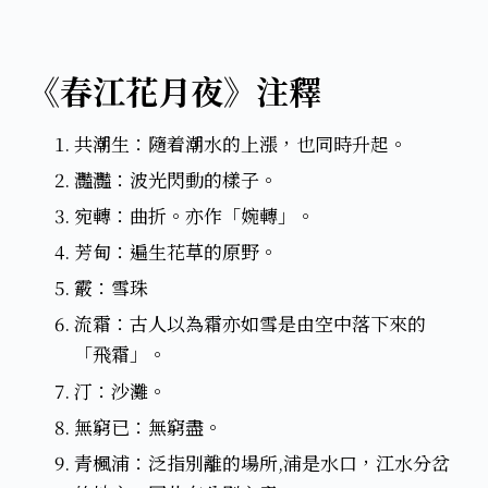
《春江花月夜》注釋
共潮生：隨着潮水的上漲，也同時升起。
灩灩：波光閃動的樣子。
宛轉：曲折。亦作「婉轉」。
芳甸：遍生花草的原野。
霰：雪珠
流霜：古人以為霜亦如雪是由空中落下來的
「飛霜」。
汀：沙灘。
無窮已：無窮盡。
青楓浦：泛指別離的場所,浦是水口，江水分岔