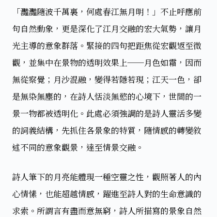
「灩灩隨波千萬裏，何處春江無月明！」不止呼應前
句自然動象，更是深化了江月交融的宏大氣勢，讓月
光主導的意象群落。緊接的四句把距焦從宏觀返至微
觀，並集中在景物的透明效果上──月色如霜，因而
無從察覺；月沙混融，變得若隱若現；江天一色，卻
是無染無塵的，在詩人恬淡無慾的心境下，世間的一
景一物都被透明化。此處必須強調的是詩人靈活多變
的詞義結構，先抓住各景象的特質，隨情感的轉變敘
述不同的意象觀景，達至情景交融。
詩人筆下的月亮能體現一種空靈之性，觀照著人的內
心情愫，也能超越情感，躍進至詩人對的生命意識的
求索。所謂言有盡而意無窮，詩人所描寫的景象自然