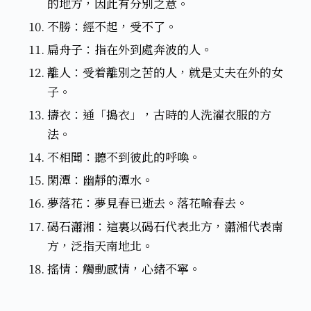
的地方，因此有分別之意。
不勝：經不起，受不了。
扁舟子：指在外到處奔波的人。
離人：受着離別之苦的人，就是丈夫在外的女
子。
擣衣：通「搗衣」，古時的人洗濯衣服的方
法。
不相聞：聽不到彼此的呼喚。
閑潭：幽靜的潭水。
夢落花：夢見春已逝去。落花喻春去。
碣石瀟湘：這裏以碣石代表北方，瀟湘代表南
方，泛指天南地北。
搖情：觸動感情，心緒不寧。