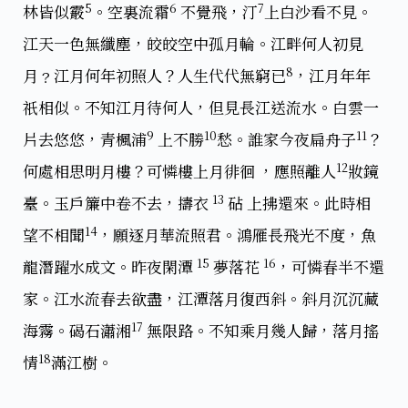
5
6
7
林皆似霰
。空裏流霜
不覺飛，汀
上白沙看不見。
江天一色無纖塵，皎皎空中孤月輪。江畔何人初見
8
月﹖江月何年初照人？人生代代無窮已
，江月年年
祇相似。不知江月待何人，但見長江送流水。白雲一
9
10
11
片去悠悠，青楓浦
上不勝
愁。誰家今夜扁舟子
？
12
何處相思明月樓？可憐樓上月徘徊 ，應照離人
妝鏡
13
臺。玉戶簾中卷不去，擣衣
砧 上拂還來。此時相
14
望不相聞
，願逐月華流照君。鴻雁長飛光不度，魚
15
16
龍潛躍水成文。昨夜閑潭
夢落花
，可憐春半不還
家。江水流春去欲盡，江潭落月復西斜。斜月沉沉藏
17
海霧。碣石瀟湘
無限路。不知乘月幾人歸，落月搖
18
情
滿江樹。