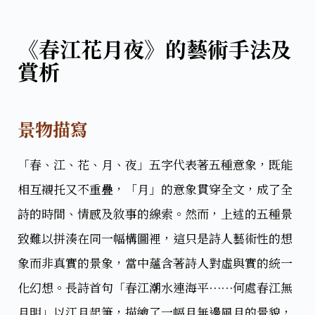
《春江花月夜》的藝術手法及
賞析
景物描寫
「春、江、花、月、夜」五字代表著五種意象，既能
相互襯托又不重疊，「月」的意象貫穿全文，成了全
詩的時間、情感及敘事的線索。然而，上述的五種景
致難以拼湊在同一幅構圖裡，這只是詩人藝術性的想
象而非真實的景象，當中蘊含著詩人對虛與實的統一
化幻想。長詩首句「春江潮水連海平⋯⋯何處春江無
月明」以江月起筆，描繪了一幅月無邊風月的景貌，