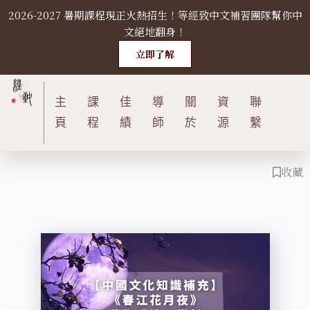
2026-2027 暑期課程現正火熱招生！等經致中文補習團隊幫你中
S
文絕地翻身！
k
i
立即了解
p
t
主
課
佳
導
關
資
聯
o
c
頁
程
績
師
於
源
繫
o
n
收藏
t
e
n
t