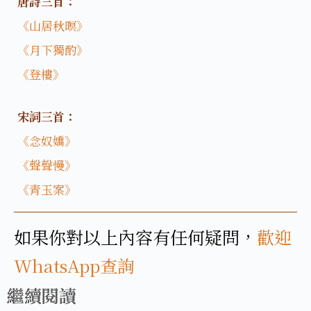
唐詩三首：
《山居秋暝》
《月下獨酌》
《登樓》
宋詞三首：
《念奴嬌》
《聲聲慢》
《青玉案》
如果你對以上內容有任何疑問，
歡迎
WhatsApp查詢
繼續閱讀