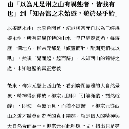
由「以為凡是州之山有異態者，皆我有
也」到「知吾嚮之未始遊，遊於是乎始」
以遊歷永州山水景色開首，記述柳宗元自以為已經遍
遊永州，所有奇異怪特的山水一早已經遊賞過。每遊
歷一個地方，柳宗元都是「傾壺而醉，醉則更相枕以
臥」，然後「覺而起，起而歸」，未知西山的獨特之
處，未知遊歷的真正意義。
後來，柳宗元登上西山後，看到廣闊無邊的大自然景
象，精神得到釋放。柳宗元隨即「引觴滿酌，頹然就
醉」，即使「至無所見，而猶不欲歸」。柳宗元從西
山之遊才體會到遊歷的真正樂趣，就是個人的精神與
大自然合而為一。柳宗元在此呼應上文，指出只是尋