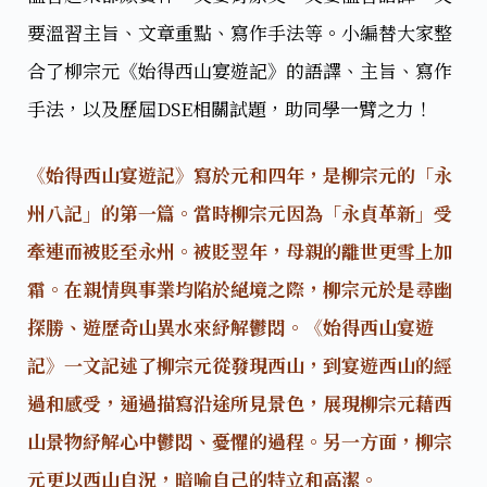
要溫習主旨、文章重點、寫作手法等。小編替大家整
合了柳宗元《始得西山宴遊記》的語譯、主旨、寫作
手法，以及歷屆DSE相關試題，助同學一臂之力！
《始得西山宴遊記》寫於元和四年，是柳宗元的「永
州八記」的第一篇。當時柳宗元因為「永貞革新」受
牽連而被貶至永州。被貶翌年，母親的離世更雪上加
霜。在親情與事業均陷於絕境之際，柳宗元於是尋幽
探勝、遊歷奇山異水來紓解鬱悶。《始得西山宴遊
記》一文記述了柳宗元從發現西山，到宴遊西山的經
過和感受，通過描寫沿途所見景色，展現柳宗元藉西
山景物紓解心中鬱悶、憂懼的過程。另一方面，柳宗
元更以西山自況，暗喻自己的特立和高潔。