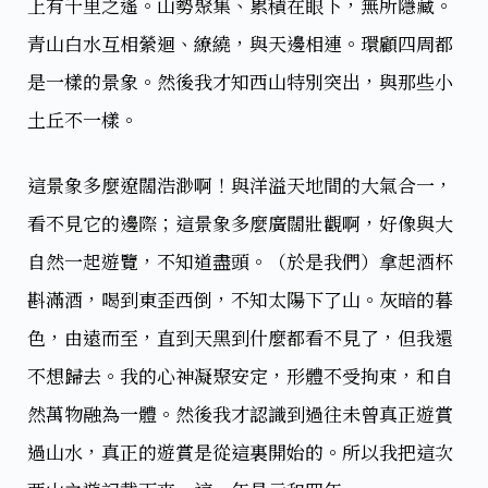
上有千里之遙。山勢聚集、累積在眼下，無所隱藏。
青山白水互相縈迴、繚繞，與天邊相連。環顧四周都
是一樣的景象。然後我才知西山特別突出，與那些小
土丘不一樣。
這景象多麼遼闊浩渺啊！與洋溢天地間的大氣合一，
看不見它的邊際；這景象多麼廣闊壯觀啊，好像與大
自然一起遊覽，不知道盡頭。（於是我們）拿起酒杯
斟滿酒，喝到東歪西倒，不知太陽下了山。灰暗的暮
色，由遠而至，直到天黑到什麼都看不見了，但我還
不想歸去。我的心神凝聚安定，形體不受拘束，和自
然萬物融為一體。然後我才認識到過往未曾真正遊賞
過山水，真正的遊賞是從這裏開始的。所以我把這次