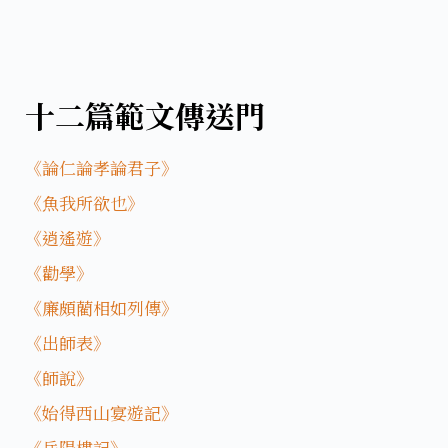
十二篇範文傳送門
《論仁論孝論君子》
《魚我所欲也》
《逍遙遊》
《勸學》
《廉頗藺相如列傳》
《出師表》
《師說》
《始得西山宴遊記》
《岳陽樓記》