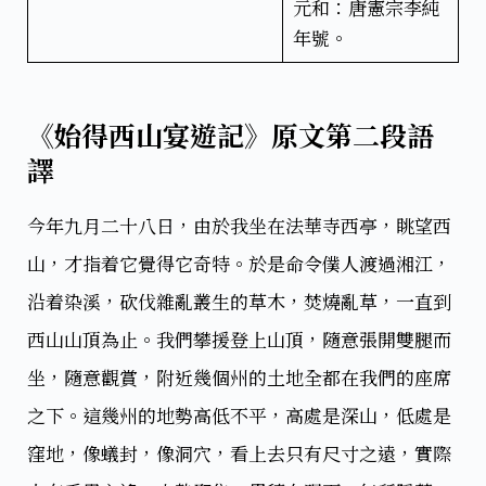
元和：唐憲宗李純
年號。
《始得西山宴遊記》原文第二段語
譯
今年九月二十八日，由於我坐在法華寺西亭，眺望西
山，才指着它覺得它奇特。於是命令僕人渡過湘江，
沿着染溪，砍伐雜亂叢生的草木，焚燒亂草，一直到
西山山頂為止。我們攀援登上山頂，隨意張開雙腿而
坐，隨意觀賞，附近幾個州的土地全都在我們的座席
之下。這幾州的地勢高低不平，高處是深山，低處是
窪地，像蟻封，像洞穴，看上去只有尺寸之遠，實際