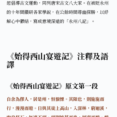
起倡導古文運動，同列唐宋古文八大家。在被貶永州
的十年間鑽研各家學說，在公餘時間尋幽探勝，以紓
解心中鬱結，寫成意境深遠的「永州八記」。
《始得西山宴遊記》注釋及語
譯
《始得西山宴遊記》原文第一段
自余為僇人，居是州，恒惴慄。其隙也，則施施而
行，漫漫而遊。日與其徒上高山，入深林，窮迴溪，