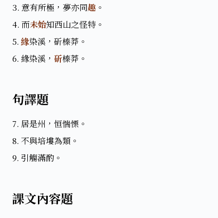
3. 意有所極，夢亦同
趣
。
4. 而
未始
知西山之怪特。
5.
緣
染溪，斫榛莽。
6. 緣染溪，
斫
榛莽。
句譯題
7. 居是州，恒惴慄。
8. 不與培塿為類。
9. 引觴滿酌。
課文內容題