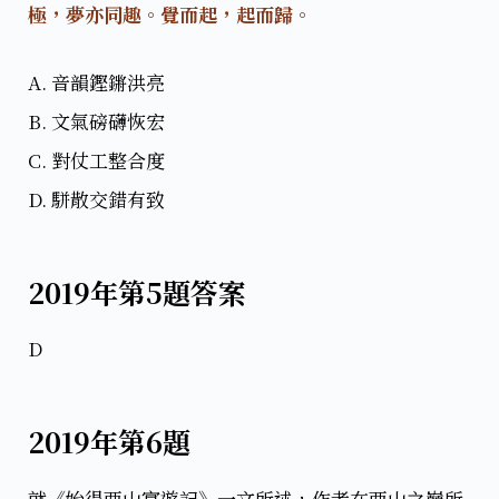
極，夢亦同趣。覺而起，起而歸。
A. 音韻鏗鏘洪亮
B. 文氣磅礴恢宏
C. 對仗工整合度
D. 駢散交錯有致
2019年第5題答案
D
2019年第6題
就《始得西山宴遊記》一文所述，作者在西山之巔所