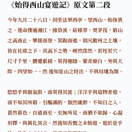
《始得西山宴遊記》原文第二段
今年九月二十八日，因坐法華西亭，望西山，始指異
之。遂命僕過湘江，緣染溪，斫榛莽，焚茅茷，窮山
之高而止。攀援而登，箕踞而遨，則凡數州之土壤，
皆在衽席之下。其高下之勢，岈然窪然，若垤若穴，
尺寸千里，攢蹙累積，莫得遯隱。縈青繚白，外與天
際，四望如一。然 後知是山之特出，不與培塿為類。
悠悠乎與顥氣俱，而莫得其涯；洋洋乎與造物者遊，
而不知其所窮。引觴滿酌，頹然就醉，不知日之入。
蒼然暮色，自遠而至，至無所見，而猶不欲歸。心凝
形釋，與萬化冥合。然後知吾嚮之未始遊，遊於是乎