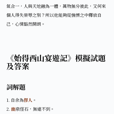
氣合一，人與天地融為一體，萬物無分彼此，又何來
個人得失榮辱之別？所以他能夠從惴慄之中釋放自
己，心情豁然開朗。
《始得西山宴遊記》模擬試題
及答案
詞解題
1. 自余為
僇人
。
2.
幽
泉怪石，無遠不到。