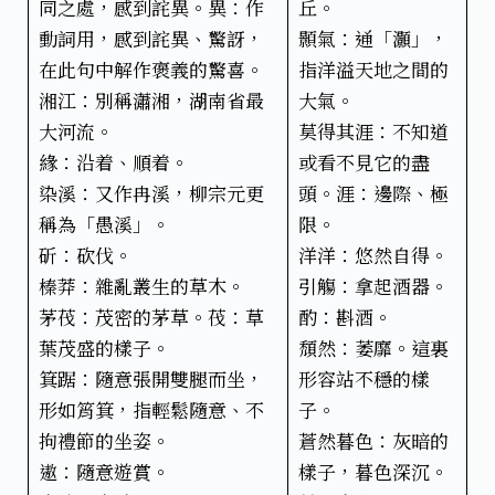
同之處，感到詫異。異：作
丘。
動詞用，感到詫異、驚訝，
顥氣：通「灝」，
在此句中解作褒義的驚喜。
指洋溢天地之間的
湘江：別稱瀟湘，湖南省最
大氣。
大河流。
莫得其涯：不知道
緣：沿着、順着。
或看不見它的盡
染溪：又作冉溪，柳宗元更
頭。涯：邊際、極
稱為「愚溪」。
限。
斫：砍伐。
洋洋：悠然自得。
榛莽：雜亂叢生的草木。
引觴：拿起酒器。
茅茷：茂密的茅草。茷：草
酌：斟酒。
葉茂盛的樣子。
頹然：萎靡。這裏
箕踞：隨意張開雙腿而坐，
形容站不穩的樣
形如筲箕，指輕鬆隨意、不
子。
拘禮節的坐姿。
蒼然暮色：灰暗的
遨：隨意遊賞。
樣子，暮色深沉。