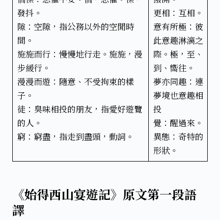
發抖。
更相：互相。
隙：空隙，指公務以外的空閒時
意有所極：彼
間。
此意趣淋漓之
施施而行：慢慢地行走。施施，漫
際。極，至、
步緩行。
到、嚮往。
漫漫而遊：隨意、不受拘束的樣
夢亦同趣：連
子。
夢境也意趣相
徒：臭味相投的朋友，指愛好遊覽
投
的人。
覺：醒過來。
窮：窮盡，指走到盡頭，動詞。
異態：奇特的
形狀。
《始得西山宴遊記》原文第一段語
譯