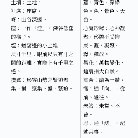
土壤：土地。
蒼，青色、深綠
衽席：座席。
色。色，景色、天
岈：山谷深邃。
色。
窪：一作「洼」，深谷低窪
心凝形釋：心神凝
的樣子。
聚，形體不受拘
垤：蟻窩邊的小土堆。
束。凝，凝聚。
尺寸千里：眼前尺只有寸之
釋，釋放。
間的距離，實際上有千里之
萬化：萬物變化，
遙。
這裏指大自然。
攢蹙：形容山勢之緊迫聚
冥合：融為一體。
集。攢，聚集。蹙，緊迫。
嚮：通「向」，從
前、過往。
未始：未嘗、不
曾。
志：通「誌」，記
述其事。