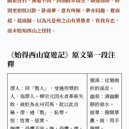
幽泉怪石，無遠不到。到則披草而坐，傾壺而醉。醉
則更相枕以卧，卧而夢。意有所極，夢亦同趣。覺而
起，起而歸。以為凡是州之山有異態者，皆我有也，
而未始知西山之怪特。
《始得西山宴遊記》原文第一段注
釋
迴溪：迂迴曲
僇人：同「戮人」，受過刑辱的
折的溪流。
人，指罪人。柳宗元因永貞革新失
幽泉：清幽僻
敗，被貶為永州司馬，故以此自
靜的泉水。
稱。僇，通「戮」，恥辱。
披草：撥開草
恒：恆常、經常。
叢。披，用手
惴慄：恐懼不安。惴，恐懼。慄，
撥開。