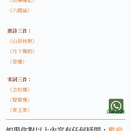
《六國論》
唐詩三首：
《山居秋暝》
《月下獨酌》
《登樓》
宋詞三首：
《念奴嬌》
《聲聲慢》
《青玉案》
立即查詢
如果你對以上內容有任何疑問，
歡迎