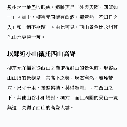
數州之土地盡收眼底，遠眺更是「外與天際，四望如
一」。加上，柳宗元同樣有飲酒，卻竟然「不知日之
入」和「猶不欲歸」。由此可見，西山景色比永州其
他山水更勝一籌。
以鄰近小山襯托西山高聳
柳宗元在描述從西山之巔俯視群山的景色時，形容西
山山頂的景觀是「其高下之勢，岈然窪然，若垤若
穴，尺寸千里，攢蹙累積，莫得遯隱」。在西山之
下，其他山谷小如蟻封、洞穴，而且周圍的景色一覽
無遺，突顯了西山的高聳入雲。