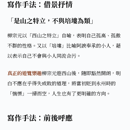
寫作手法：借景抒情
「是山之特立，不與培塿為類」
柳宗元以「西山之特立」自喻，表明自己孤高、孤傲
不群的性格。又以「培塿」比喻阿諛奉承的小人，藉
以表示自己不會與小人同流合污。
真正的遊覽樂趣
柳宗元遊西山後，隨即豁然開朗，明
白不應在乎得失成敗的道理，將當初貶到永州時的
「惴慄」一掃而空，人生也有了更明確的方向。
寫作手法：前後呼應