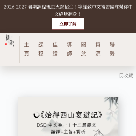
2026-2027 暑期課程現正火熱招生！等經致中文補習團隊幫你中
S
文絕地翻身！
k
i
立即了解
p
t
主
課
佳
導
關
資
聯
o
c
頁
程
績
師
於
源
繫
o
n
收藏
t
e
n
t