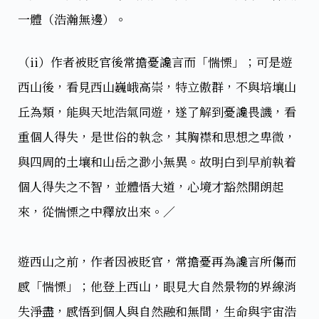
一體（浩瀚無邊）。
（ii）作者被貶官後常擔憂讒言而「惴慄」；可是遊
西山後，看見西山巍峨高崇，特立傲群，不與培壤山
丘為類，能與天地浩氣同遊，遂了解到憂讒畏譏，看
重個人得失，是世俗的執念，其胸襟和思想之卑微，
與四周的土壤和山岳之渺小無異。故明白到早前執着
個人得失之不智，並體悟大道，心境才豁然開朗起
來，從惴慄之中釋放出來。／
遊西山之前，作者因被貶官，常擔憂再為讒言所傷而
感「惴慄」；他登上西山，眼見大自然景物的界線消
失淨盡，感悟到個人與自然融和無間，生命與宇宙浩