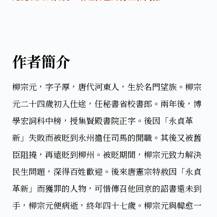
作者簡介
柳宗元，字子厚，唐代河東人，生於名門望族。柳宗
元二十四歲初入仕途，任秘書省校書郎。兩年後，博
學宏詞科中榜，授集賢殿書院正字。後因「永貞革
新」失敗而被貶到永州擔任司馬的閒職。其後又被舊
臣阻撓，再遠貶到柳州。被貶期間，柳宗元致力解決
民生問題，深得百姓歡迎。後來唐憲宗特赦因「永貞
革新」而獲罪的人物，可惜傳召他回京的詔書還未到
手，柳宗元便病逝，終年四十七歲。柳宗元與韓愈一