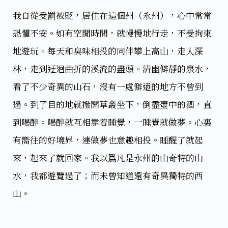
我自從受罰被貶，居住在這個州（永州），心中常常
恐懼不安。如有空閒時間，就慢慢地行走，不受拘束
地遊玩。每天和臭味相投的同伴攀上高山，走入深
林，走到迂迴曲折的溪流的盡頭。清幽僻靜的泉水，
看了不少奇異的山石，沒有一處僻遠的地方不曾到
過。到了目的地就撥開草叢坐下，倒盡壺中的酒，直
到喝醉。喝醉就互相靠着睡覺，一睡覺就做夢。心裏
有嚮往的好境界，連做夢也意趣相投。睡醒了就起
來，起來了就回家。我以爲凡是永州的山奇特的山
水，我都遊覽過了；而未曾知道還有奇異獨特的西
山。