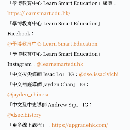
「學博教育中心 Learn Smart Education」網頁：
https://learnsmart.edu.hk/
「學博教育中心 Learn Smart Education」
Facebook：
@學博教育中心 Learn Smart Education
「學博教育中心 Learn Smart Education」
Instagram：
@learnsmarteduhk
「中文拔尖導師 Issac Lo」 IG：
@dse.issaclylchi
「中文補底導師 Jayden Chan」 IG：
@jayden_chinese
「中文及中史導師 Andrew Yip」 IG：
@dsec.history
「更多線上課程」：
https://upgradehk.com/