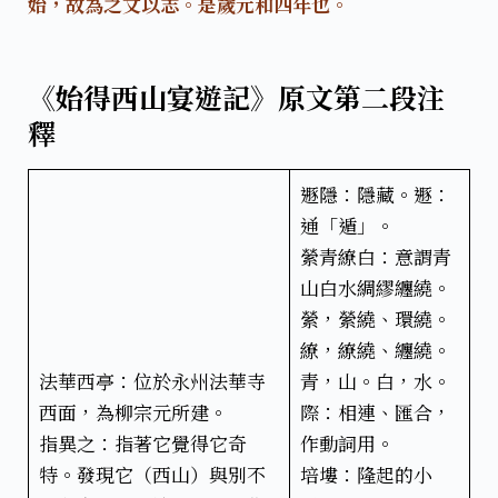
始，故為之文以志。是歲元和四年也。
《始得西山宴遊記》原文第二段注
釋
遯隱：隱藏。遯：
通「遁」。
縈青繚白：意謂青
山白水綢繆纏繞。
縈，縈繞、環繞。
繚，繚繞、纏繞。
法華西亭：位於永州法華寺
青，山。白，水。
西面，為柳宗元所建。
際：相連、匯合，
指異之：指著它覺得它奇
作動詞用。
特。發現它（西山）與別不
培塿：隆起的小